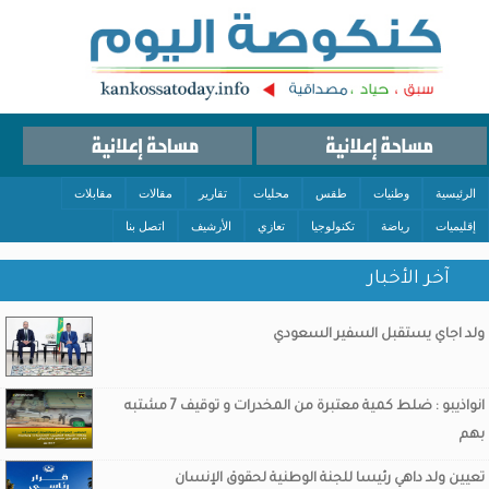
الرئيسية
وطنيات
طقس
محليات
تقارير
مقالات
مقابلات
إقليميات
رياضة
تكنولوجيا
تعازي
الأرشيف
اتصل بنا
آخر الأخبار
ولد اجاي يستقبل السفير السعودي
انواذيبو : ضلط كمية معتبرة من المخدرات و توقيف 7 مشتبه
بهم
تعيين ولد داهي رئيسا للجنة الوطنية لحقوق الإنسان