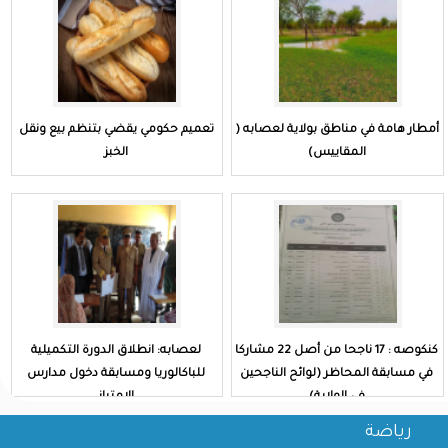
أمطار هامة في مناطق بولاية لعصابه (
تعميم حكومي يقضي بتنظم بيع ونقل
المقاييس)
الخبز
كنكوصه : 17 ناجحا من أصل 22 مشاركا
لعصابه: انطلاق الدورة التكميلية
في مسابقة المحاظر (لوائح الناجحين
للباكالوريا ومسابقة دخول مدارس
في الولاية)
الامتياز
رياضة