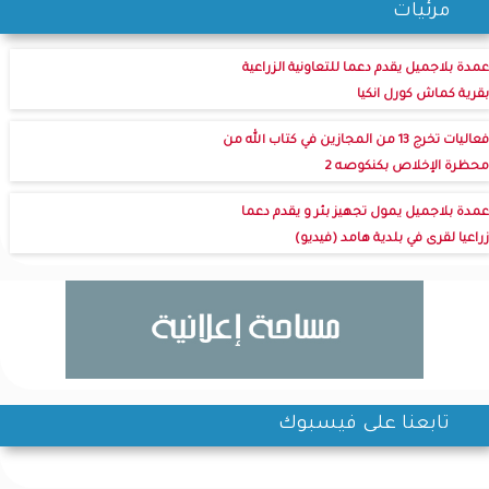
مرئيات
عمدة بلاجميل يقدم دعما للتعاونية الزراعية
بقرية كماش كورل انكيا
فعاليات تخرج 13 من المجازين في كتاب الله من
محظرة الإخلاص بكنكوصه 2
عمدة بلاجميل يمول تجهيز بئر و يقدم دعما
زراعيا لقرى في بلدية هامد (فيديو)
تابعنا على فيسبوك