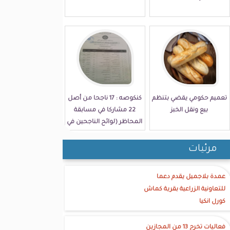
تعميم حكومي يقضي بتنظم
كنكوصه : 17 ناجحا من أصل
بيع ونقل الخبز
22 مشاركا في مسابقة
المحاظر (لوائح الناجحين في
الولاية)
مرئيات
عمدة بلاجميل يقدم دعما
للتعاونية الزراعية بقرية كماش
كورل انكيا
فعاليات تخرج 13 من المجازين