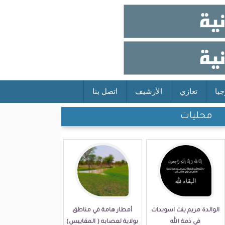
جيا
تعازي
الأرشيف
اتصل بنا
محليات
الوالدة مريم بنت اسويدات
أمطار هامة في مناطق
في ذمة الله
بولاية لعصابه ( المقاييس)