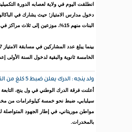
انطلقت اليوم في ولاية لعصابه الدورة التكميلية 
البنات منهم 15%، موزعين إلى ثلاث مراكز في كيفه ، كرو وكنكوصه.
الخامسة ثانوية والبقية لدخول السنة الأولى إعد
ولد ينجه : الدرك يعلن ضبط 5 كلغ من القنب الهندي بحوزة مواطن موريتاني
أعلنت فرقة الدرك الوطني في ول ينج، التابعة 
سيلبابي، ضبط نحو خمسة كيلوغرامات من مخدر
مواطن موريتاني، في إطار الجهود المتواصلة لم
بالمخدرات.