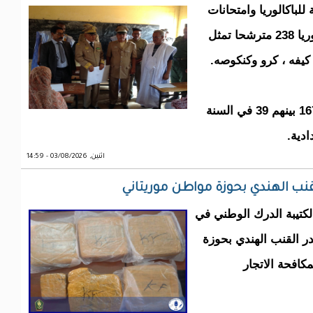
للباكالوريا وامتحانات
دخول مدارس الامتياز؛ حيث يشارك في الباكالوريا 238 مترشحا تمثل
بينما يبلغ عدد المشاركين في مسابقة الامتياز 167 بينهم 39 في السنة
ادية.
اثنين, 03/08/2026 - 14:59
لكتيبة الدرك الوطني في
 القنب الهندي بحوزة
كافحة الاتجار