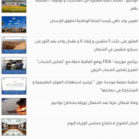
انواذيبو : ضلط كمية معتبرة من المخدرات و توقيف 7 مشتبه
بهم
تعيين ولد داهي رئيسا للجنة الوطنية لحقوق الإنسان
العثور على جثث 5 منقبين و إنفاذ 6 و فقدان واحد بعد الثور على
سيارو منقبين في الشمال
برنامج مورينيا - FIDA يوقع اتفاقية خطة مع "تمكين الشباب"
لتعزيز تمكين الشباب الريفي
خطبة جمعة موحدة حول " ترشيد استهلاك الموارد الطبيعية و
المشاركة في حمايتها"
وفاة قبطان غرقا بعد اشتعال زورقه بشاطئ نواذيبو
البيان المتوج لاجتماع مجلس الوزراء اليوم