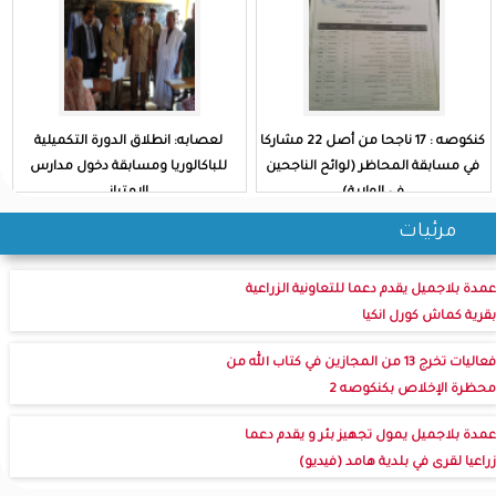
كنكوصه : 17 ناجحا من أصل 22 مشاركا
لعصابه: انطلاق الدورة التكميلية
في مسابقة المحاظر (لوائح الناجحين
للباكالوريا ومسابقة دخول مدارس
في الولاية)
الامتياز
مرئيات
عمدة بلاجميل يقدم دعما للتعاونية الزراعية
بقرية كماش كورل انكيا
فعاليات تخرج 13 من المجازين في كتاب الله من
محظرة الإخلاص بكنكوصه 2
عمدة بلاجميل يمول تجهيز بئر و يقدم دعما
زراعيا لقرى في بلدية هامد (فيديو)