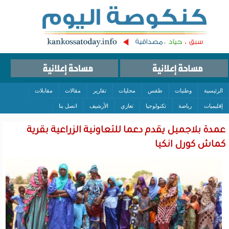
الرئيسية
وطنيات
طقس
محليات
تقارير
مقالات
مقابلات
إقليميات
رياضة
تكنولوجيا
تعازي
الأرشيف
اتصل بنا
عمدة بلاجميل يقدم دعما للتعاونية الزراعية بقرية
كماش كورل انكيا