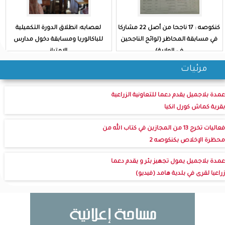
كنكوصه : 17 ناجحا من أصل 22 مشاركا
لعصابه: انطلاق الدورة التكميلية
في مسابقة المحاظر (لوائح الناجحين
للباكالوريا ومسابقة دخول مدارس
في الولاية)
الامتياز
مرئيات
عمدة بلاجميل يقدم دعما للتعاونية الزراعية
بقرية كماش كورل انكيا
فعاليات تخرج 13 من المجازين في كتاب الله من
محظرة الإخلاص بكنكوصه 2
عمدة بلاجميل يمول تجهيز بئر و يقدم دعما
زراعيا لقرى في بلدية هامد (فيديو)