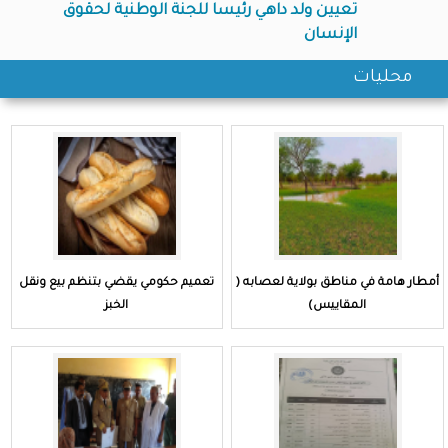
تعيين ولد داهي رئيسا للجنة الوطنية لحقوق
العثور على جثث 5 منقبين و إنفاذ 6 و فقدان واحد بعد الثور على
الإنسان
سيارو منقبين في الشمال
محليات
أمطار هامة في مناطق بولاية لعصابه (
تعميم حكومي يقضي بتنظم بيع ونقل
المقاييس)
الخبز