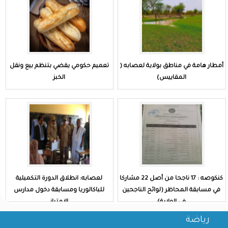
أمطار هامة في مناطق بولاية لعصابه (
تعميم حكومي يقضي بتنظم بيع ونقل
المقاييس)
الخبز
كنكوصه : 17 ناجحا من أصل 22 مشاركا
لعصابه: انطلاق الدورة التكميلية
في مسابقة المحاظر (لوائح الناجحين
للباكالوريا ومسابقة دخول مدارس
في الولاية)
الامتياز
رياضة