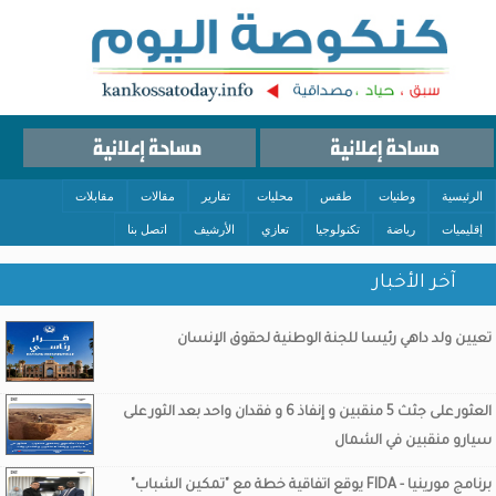
الرئيسية
وطنيات
طقس
محليات
تقارير
مقالات
مقابلات
إقليميات
رياضة
تكنولوجيا
تعازي
الأرشيف
اتصل بنا
آخر الأخبار
تعيين ولد داهي رئيسا للجنة الوطنية لحقوق الإنسان
العثور على جثث 5 منقبين و إنفاذ 6 و فقدان واحد بعد الثور على
سيارو منقبين في الشمال
برنامج مورينيا - FIDA يوقع اتفاقية خطة مع "تمكين الشباب"