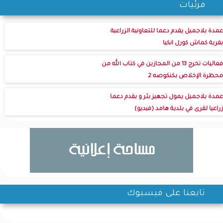
مرئيات
عمدة بلاجميل يقدم دعما للتعاونية الزراعية
بقرية كماش كورل انكيا
فعاليات تخرج 13 من المجازين في كتاب الله من
محظرة الإخلاص بكنكوصه 2
عمدة بلاجميل يمول تجهيز بئر و يقدم دعما
زراعيا لقرى في بلدية هامد (فيديو)
تابعنا على فيسبوك