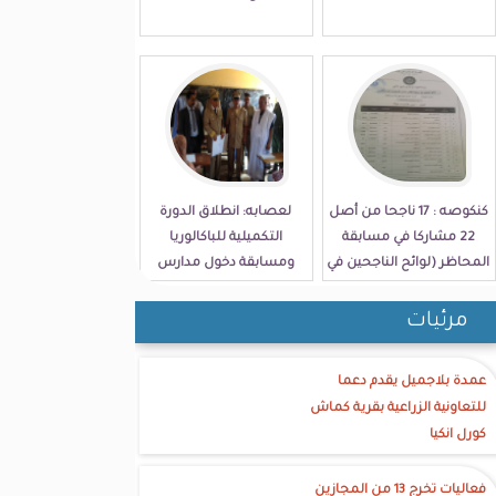
كنكوصه : 17 ناجحا من أصل
لعصابه: انطلاق الدورة
22 مشاركا في مسابقة
التكميلية للباكالوريا
المحاظر (لوائح الناجحين في
ومسابقة دخول مدارس
الولاية)
الامتياز
مرئيات
عمدة بلاجميل يقدم دعما
للتعاونية الزراعية بقرية كماش
كورل انكيا
فعاليات تخرج 13 من المجازين