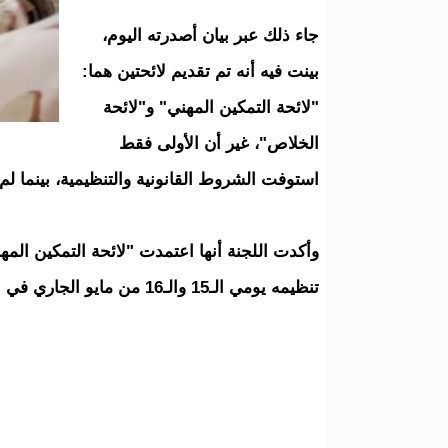
جاء ذلك عبر بيان أصدرته اليوم،
بينت فيه أنه تم تقديم لائحتين هما:
"لائحة التمكين المهني" و"لائحة
الخلاص"، غير أن الأولى فقط
استوفت الشروط القانونية والتنظيمية، بينما ل
وأكدت اللجنة أنها اعتمدت "لائحة التمكين الم
تنظيمه يومي الـ15 والـ16 من مايو الجاري في نواكشوط.