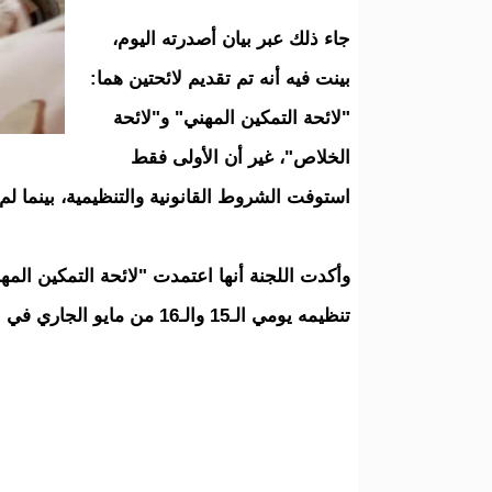
جاء ذلك عبر بيان أصدرته اليوم،
بينت فيه أنه تم تقديم لائحتين هما:
"لائحة التمكين المهني" و"لائحة
الخلاص"، غير أن الأولى فقط
استوفت الشروط القانونية والتنظيمية، بينما ل
وأكدت اللجنة أنها اعتمدت "لائحة التمكين الم
تنظيمه يومي الـ15 والـ16 من مايو الجاري في نواكشوط.