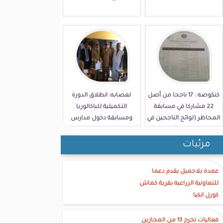
كنكوصه : 17 ناجحا من أصل
لعصابه: انطلاق الدورة
22 مشاركا في مسابقة
التكميلية للباكالوريا
المحاظر (لوائح الناجحين في
ومسابقة دخول مدارس
الولاية)
الامتياز
مرئيات
عمدة بلاجميل يقدم دعما
للتعاونية الزراعية بقرية كماش
كورل انكيا
فعاليات تخرج 13 من المجازين