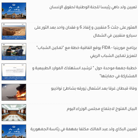
تعيين ولد داهي رئيسا للجنة الوطنية لحقوق الإنسان
العثور على جثث 5 منقبين و إنفاذ 6 و فقدان واحد بعد الثور على
سيارو منقبين في الشمال
برنامج مورينيا - FIDA يوقع اتفاقية خطة مع "تمكين الشباب"
لتعزيز تمكين الشباب الريفي
خطبة جمعة موحدة حول " ترشيد استهلاك الموارد الطبيعية و
المشاركة في حمايتها"
وفاة قبطان غرقا بعد اشتعال زورقه بشاطئ نواذيبو
البيان المتوج لاجتماع مجلس الوزراء اليوم
تعيين البكاي ولد عبد المالك مكلفا بمهمة في رئاسة الجمهورية