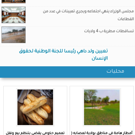
مجلس الوزراء ينهي اجتماعه ويجري تعيينات في عدد من
القطاعات
تساقطات مطرية ب 4 ولايات
تعيين ولد داهي رئيسا للجنة الوطنية لحقوق
العثور على جثث 5 منقبين و إنفاذ 6 و فقدان واحد بعد الثور على
الإنسان
سيارو منقبين في الشمال
محليات
أمطار هامة في مناطق بولاية لعصابه (
تعميم حكومي يقضي بتنظم بيع ونقل