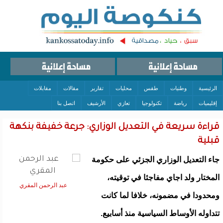
الرئيسية
وطنيات
طقس
محليات
تقارير
مقالات
مقابلات
إقليميات
رياضة
تكنولوجيا
تعازي
الأرشيف
اتصل بنا
قراءة سريعة في التعديل الوزاري: جرعة خفيفة بنكهة
قبلية
جاء التعديل الوزاري الجزئي على حكومة
المختار ولد اجاي مفاجئا في توقيته،
عبد الرحمن المقري
ومحدودا في مضمونه، خلافا لما كانت
تتداوله الأوساط السياسية منذ أسابيع.