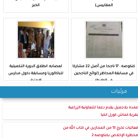
المقاييس)
الخبز
كنكوصه : 17 ناجحا من أصل 22 مشاركا
لعصابه: انطلاق الدورة التكميلية
في مسابقة المحاظر (لوائح الناجحين
للباكالوريا ومسابقة دخول مدارس
في الولاية)
الامتياز
مرئيات
عمدة بلاجميل يقدم دعما للتعاونية الزراعية
بقرية كماش كورل انكيا
فعاليات تخرج 13 من المجازين في كتاب الله من
محظرة الإخلاص بكنكوصه 2