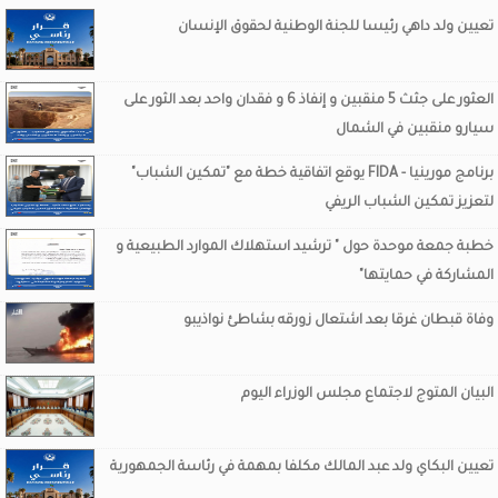
تعيين ولد داهي رئيسا للجنة الوطنية لحقوق الإنسان
العثور على جثث 5 منقبين و إنفاذ 6 و فقدان واحد بعد الثور على
سيارو منقبين في الشمال
برنامج مورينيا - FIDA يوقع اتفاقية خطة مع "تمكين الشباب"
لتعزيز تمكين الشباب الريفي
خطبة جمعة موحدة حول " ترشيد استهلاك الموارد الطبيعية و
المشاركة في حمايتها"
وفاة قبطان غرقا بعد اشتعال زورقه بشاطئ نواذيبو
البيان المتوج لاجتماع مجلس الوزراء اليوم
تعيين البكاي ولد عبد المالك مكلفا بمهمة في رئاسة الجمهورية