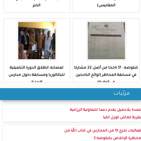
المقاييس)
الخبز
كنكوصه : 17 ناجحا من أصل 22 مشاركا
لعصابه: انطلاق الدورة التكميلية
في مسابقة المحاظر (لوائح الناجحين
للباكالوريا ومسابقة دخول مدارس
في الولاية)
الامتياز
مرئيات
عمدة بلاجميل يقدم دعما للتعاونية الزراعية
بقرية كماش كورل انكيا
فعاليات تخرج 13 من المجازين في كتاب الله من
محظرة الإخلاص بكنكوصه 2