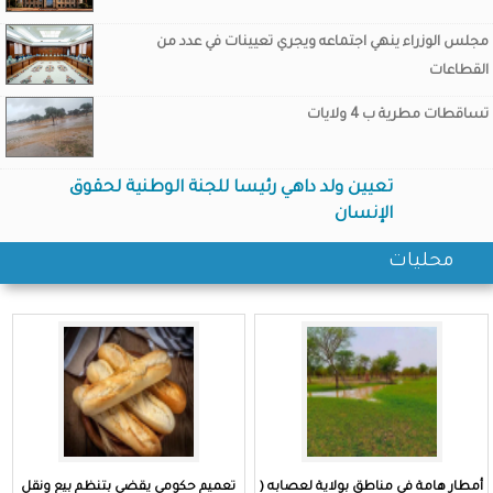
مجلس الوزراء ينهي اجتماعه ويجري تعيينات في عدد من
القطاعات
تساقطات مطرية ب 4 ولايات
تعيين ولد داهي رئيسا للجنة الوطنية لحقوق
العثور على جثث 5 منقبين و إنفاذ 6 و فقدان واحد بعد الثور على
الإنسان
سيارو منقبين في الشمال
محليات
أمطار هامة في مناطق بولاية لعصابه (
تعميم حكومي يقضي بتنظم بيع ونقل