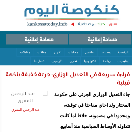
الرئيسية
وطنيات
طقس
محليات
تقارير
مقالات
مقابلات
إقليميات
رياضة
تكنولوجيا
تعازي
الأرشيف
اتصل بنا
قراءة سريعة في التعديل الوزاري: جرعة خفيفة بنكهة
قبلية
جاء التعديل الوزاري الجزئي على حكومة
المختار ولد اجاي مفاجئا في توقيته،
عبد الرحمن المقري
ومحدودا في مضمونه، خلافا لما كانت
تتداوله الأوساط السياسية منذ أسابيع.