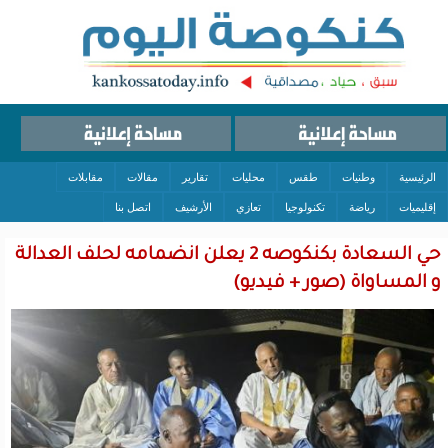
الرئيسية
وطنيات
طقس
محليات
تقارير
مقالات
مقابلات
إقليميات
رياضة
تكنولوجيا
تعازي
الأرشيف
اتصل بنا
حي السعادة بكنكوصه 2 يعلن انضمامه لحلف العدالة
و المساواة (صور + فيديو)