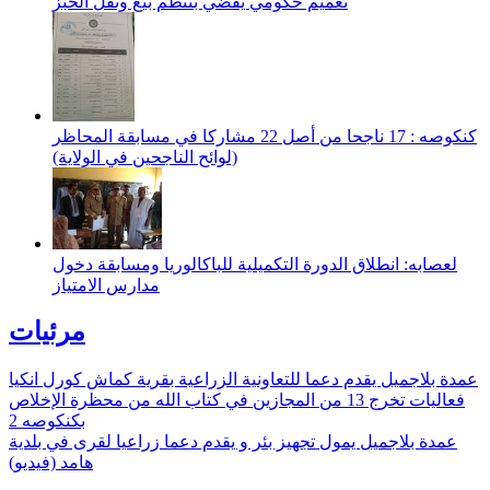
تعميم حكومي يقضي بتنظم بيع ونقل الخبز
كنكوصه : 17 ناجحا من أصل 22 مشاركا في مسابقة المحاظر
(لوائح الناجحين في الولاية)
لعصابه: انطلاق الدورة التكميلية للباكالوريا ومسابقة دخول
مدارس الامتياز
مرئيات
عمدة بلاجميل يقدم دعما للتعاونية الزراعية بقرية كماش كورل انكيا
فعاليات تخرج 13 من المجازين في كتاب الله من محظرة الإخلاص
بكنكوصه 2
عمدة بلاجميل يمول تجهيز بئر و يقدم دعما زراعيا لقرى في بلدية
هامد (فيديو)