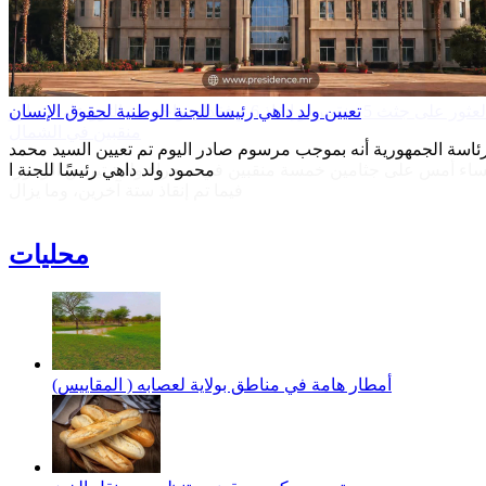
العثور على جثث 5 منقبين و إنفاذ 6 و فقدان واحد بعد الثور على سيارو
منقبين في الشمال
اء أمس على جثامين خمسة منقبين في صحراء ولاية تيرس الزمور،
فيما تم إنقاذ ستة آخرين، وما يزال
محليات
أمطار هامة في مناطق بولاية لعصابه ( المقاييس)