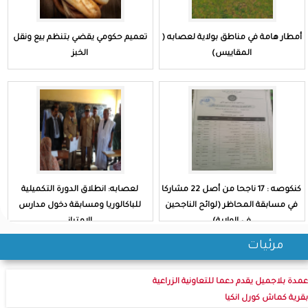
أمطار هامة في مناطق بولاية لعصابه (
تعميم حكومي يقضي بتنظم بيع ونقل
المقاييس)
الخبز
كنكوصه : 17 ناجحا من أصل 22 مشاركا
لعصابه: انطلاق الدورة التكميلية
في مسابقة المحاظر (لوائح الناجحين
للباكالوريا ومسابقة دخول مدارس
في الولاية)
الامتياز
مرئيات
عمدة بلاجميل يقدم دعما للتعاونية الزراعية
بقرية كماش كورل انكيا