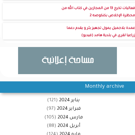
فعاليات تخرج 13 من المجازين في كتاب الله من
محظرة الإخلاص بكنكوصه 2
عمدة بلاجميل يمول تجهيز بئر و يقدم دعما
زراعيا لقرى في بلدية هامد (فيديو)
Monthly archive
يناير 2024
(121)
فبراير 2024
(97)
مارس 2024
(105)
أبريل 2024
(88)
مايو 2024
(124)