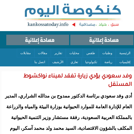
الرئيسية
وطنيات
طقس
محليات
تقارير
مقالات
مقابلات
إقليميات
رياضة
تكنولوجيا
تعازي
الأرشيف
اتصل بنا
وفد سعودي يؤدي زيارة تفقد لميناء نواكشوط
المستقل
أدى وفد سعودي برئاسة الدكتور ممدوح بن مدالله الشراري، المدير
العام للإدارة العامة للموارد الحيوانية بوزارة البيئة والمياه والزراعة
بالمملكة العربية السعودية، رفقة مستشار وزير التنمية الحيوانية
المكلف بالشؤون الاقتصادية، السيد محمد ولد محمد آسكر، اليوم