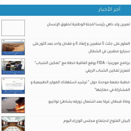
آخر الأخبار
تعيين ولد داهي رئيسا للجنة الوطنية لحقوق الإنسان
العثور على جثث 5 منقبين و إنفاذ 6 و فقدان واحد بعد الثور على
سيارو منقبين في الشمال
برنامج مورينيا - FIDA يوقع اتفاقية خطة مع "تمكين الشباب"
لتعزيز تمكين الشباب الريفي
خطبة جمعة موحدة حول " ترشيد استهلاك الموارد الطبيعية و
المشاركة في حمايتها"
وفاة قبطان غرقا بعد اشتعال زورقه بشاطئ نواذيبو
البيان المتوج لاجتماع مجلس الوزراء اليوم