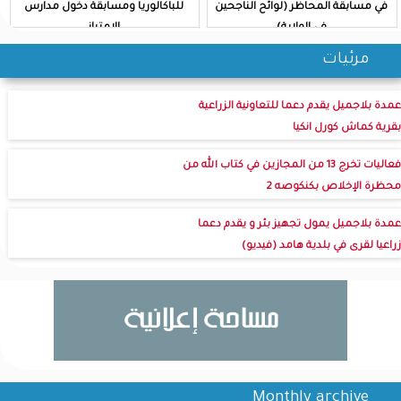
في مسابقة المحاظر (لوائح الناجحين
للباكالوريا ومسابقة دخول مدارس
في الولاية)
الامتياز
مرئيات
عمدة بلاجميل يقدم دعما للتعاونية الزراعية
بقرية كماش كورل انكيا
فعاليات تخرج 13 من المجازين في كتاب الله من
محظرة الإخلاص بكنكوصه 2
عمدة بلاجميل يمول تجهيز بئر و يقدم دعما
زراعيا لقرى في بلدية هامد (فيديو)
Monthly archive