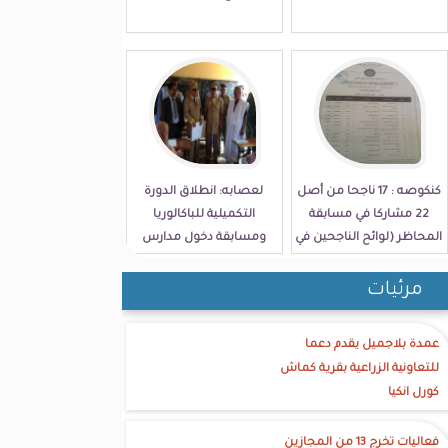
كنكوصه : 17 ناجحا من أصل
لعصابه: انطلاق الدورة
22 مشاركا في مسابقة
التكميلية للباكالوريا
المحاظر (لوائح الناجحين في
ومسابقة دخول مدارس
الولاية)
الامتياز
مرئيات
عمدة بلاجميل يقدم دعما
للتعاونية الزراعية بقرية كماش
كورل انكيا
فعاليات تخرج 13 من المجازين