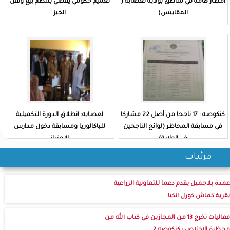
أمطار هامة في مناطق بولاية لعصابه (
تعميم حكومي يقضي بتنظم بيع ونقل
المقاييس)
الخبز
كنكوصه : 17 ناجحا من أصل 22 مشاركا
لعصابه: انطلاق الدورة التكميلية
في مسابقة المحاظر (لوائح الناجحين
للباكالوريا ومسابقة دخول مدارس
في الولاية)
الامتياز
مرئيات
عمدة بلاجميل يقدم دعما للتعاونية الزراعية
بقرية كماش كورل انكيا
فعاليات تخرج 13 من المجازين في كتاب الله من