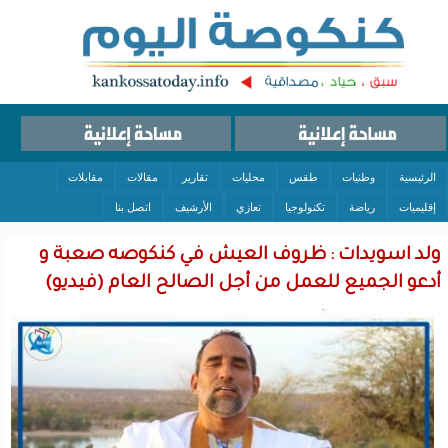
الرئيسية
وطنيات
طقس
محليات
تقارير
مقالات
مقابلات
إقليميات
رياضة
تكنولوجيا
تعازي
الأرشيف
اتصل بنا
ولد اسويدات : ظروف العيش في كنكوصه صعبة و
أدعو الجميع للعمل من أجل الصالح العام (فيديو)