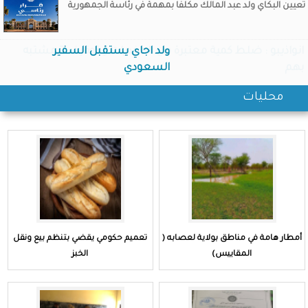
تعيين البكاي ولد عبد المالك مكلفا بمهمة في رئاسة الجمهورية
ولد اجاي يستقبل السفير
انواذيبو : ضلط كمية معتبرة من المخدرات و توقيف 7 مشتبه
بهم
السعودي
محليات
أمطار هامة في مناطق بولاية لعصابه (
تعميم حكومي يقضي بتنظم بيع ونقل
المقاييس)
الخبز