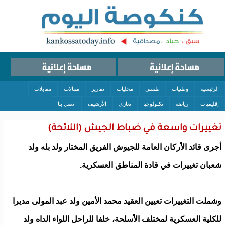
الرئيسية
وطنيات
طقس
محليات
تقارير
مقالات
مقابلات
إقليميات
رياضة
تكنولوجيا
تعازي
الأرشيف
اتصل بنا
تغييرات واسعة في ضباط الجيش (اللائحة)
أجرى قائد الأركان العامة للجيوش الفريق المختار ولد بله ولد
شعبان تغييرات في قادة المناطق العسكرية.
وشملت التغييرات تعيين العقيد محمد الأمين ولد عبد المولى مديرا
للكلية العسكرية لمختلف الأسلحة، خلفا للراحل اللواء الداه ولد