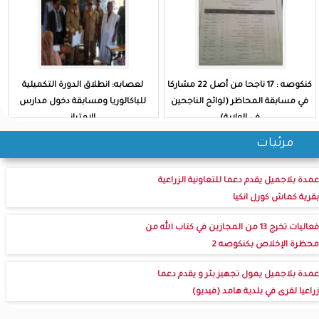
كنكوصه : 17 ناجحا من أصل 22 مشاركا
لعصابه: انطلاق الدورة التكميلية
في مسابقة المحاظر (لوائح الناجحين
للباكالوريا ومسابقة دخول مدارس
في الولاية)
الامتياز
مرئيات
عمدة بلاجميل يقدم دعما للتعاونية الزراعية
بقرية كماش كورل انكيا
فعاليات تخرج 13 من المجازين في كتاب الله من
محظرة الإخلاص بكنكوصه 2
عمدة بلاجميل يمول تجهيز بئر و يقدم دعما
زراعيا لقرى في بلدية هامد (فيديو)