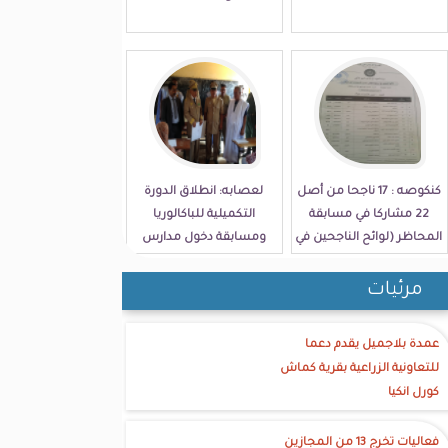
كنكوصه : 17 ناجحا من أصل
لعصابه: انطلاق الدورة
22 مشاركا في مسابقة
التكميلية للباكالوريا
المحاظر (لوائح الناجحين في
ومسابقة دخول مدارس
الولاية)
الامتياز
مرئيات
عمدة بلاجميل يقدم دعما
للتعاونية الزراعية بقرية كماش
كورل انكيا
فعاليات تخرج 13 من المجازين