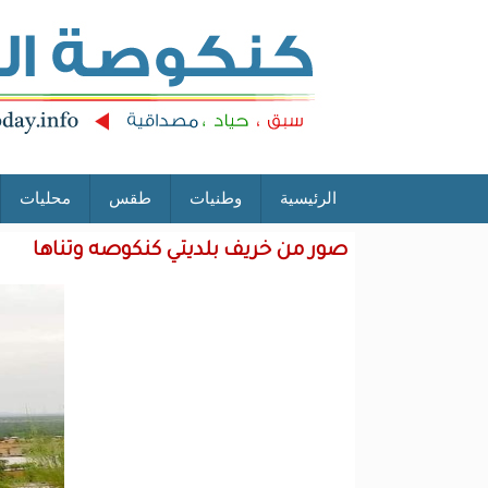
الرئيسية
وطنيات
طقس
محليات
صور من خريف بلديتي كنكوصه وتناها