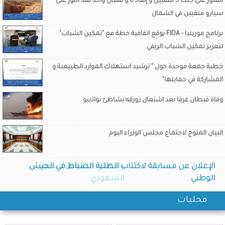
العثور على جثث 5 منقبين و إنفاذ 6 و فقدان واحد بعد الثور على
سيارو منقبين في الشمال
برنامج مورينيا - FIDA يوقع اتفاقية خطة مع "تمكين الشباب"
لتعزيز تمكين الشباب الريفي
خطبة جمعة موحدة حول " ترشيد استهلاك الموارد الطبيعية و
المشاركة في حمايتها"
وفاة قبطان غرقا بعد اشتعال زورقه بشاطئ نواذيبو
البيان المتوج لاجتماع مجلس الوزراء اليوم
ولد اجاي يستقبل السفير
السعودي
محليات