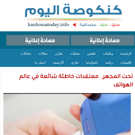
الرئيسية
وطنيات
طقس
محليات
تقارير
مقالات
مقابلات
إقليميات
رياضة
تكنولوجيا
تعازي
الأرشيف
اتصل بنا
تحت المجهر.. معتقدات خاطئة شائعة في عالم
الهواتف