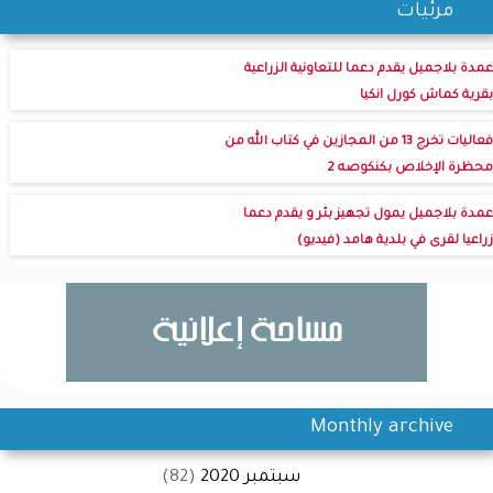
مرئيات
عمدة بلاجميل يقدم دعما للتعاونية الزراعية
بقرية كماش كورل انكيا
فعاليات تخرج 13 من المجازين في كتاب الله من
محظرة الإخلاص بكنكوصه 2
عمدة بلاجميل يمول تجهيز بئر و يقدم دعما
زراعيا لقرى في بلدية هامد (فيديو)
Monthly archive
سبتمبر 2020
(82)