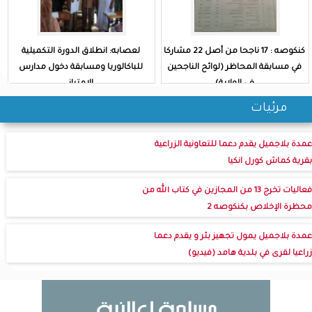
كنكوصه : 17 ناجحا من أصل 22 مشاركا
لعصابه: انطلاق الدورة التكميلية
في مسابقة المحاظر (لوائح الناجحين
للباكالوريا ومسابقة دخول مدارس
في الولاية)
الامتياز
مرئيات
عمدة بلاجميل يقدم دعما للتعاونية الزراعية
بقرية كماش كورل انكيا
فعاليات تخرج 13 من المجازين في كتاب الله من
محظرة الإخلاص بكنكوصه 2
عمدة بلاجميل يمول تجهيز بئر و يقدم دعما
زراعيا لقرى في بلدية هامد (فيديو)