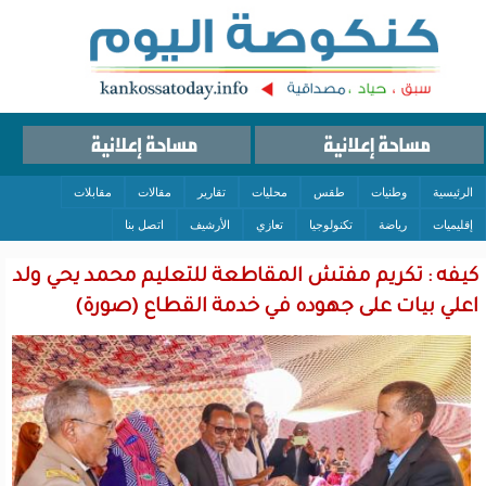
الرئيسية
وطنيات
طقس
محليات
تقارير
مقالات
مقابلات
إقليميات
رياضة
تكنولوجيا
تعازي
الأرشيف
اتصل بنا
كيفه : تكريم مفتش المقاطعة للتعليم محمد يحي ولد
اعلي بيات على جهوده في خدمة القطاع (صورة)