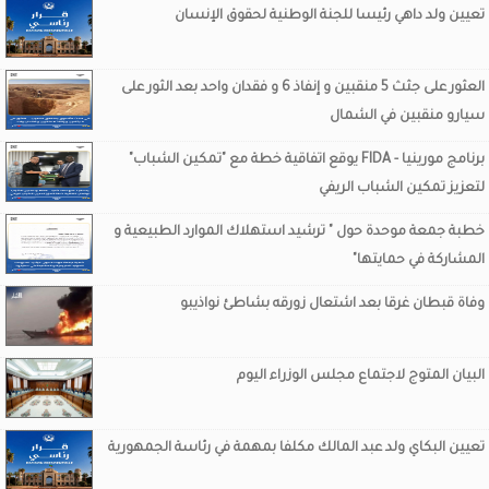
تعيين ولد داهي رئيسا للجنة الوطنية لحقوق الإنسان
العثور على جثث 5 منقبين و إنفاذ 6 و فقدان واحد بعد الثور على
سيارو منقبين في الشمال
برنامج مورينيا - FIDA يوقع اتفاقية خطة مع "تمكين الشباب"
لتعزيز تمكين الشباب الريفي
خطبة جمعة موحدة حول " ترشيد استهلاك الموارد الطبيعية و
المشاركة في حمايتها"
وفاة قبطان غرقا بعد اشتعال زورقه بشاطئ نواذيبو
البيان المتوج لاجتماع مجلس الوزراء اليوم
تعيين البكاي ولد عبد المالك مكلفا بمهمة في رئاسة الجمهورية