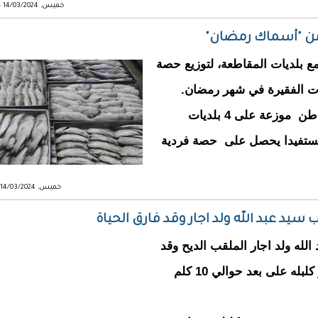
خميس, 14/03/2024 - 19:25
مع بلديات المقاطعة، لتوزيع حصة
ت الفقيرة في شهر رمضان.
و تبلغ الحصة الإجمالية للمقاطعة هذا العام، 3 طن موزعة على 4 بلديات
وصه، هامد، ساني و ابلاجميل) بمعدل 50 مستفيدا يحصل على حصة فردية
خميس, 14/03/2024 - 11:07
ب سيد عبد الله ولد اجار وقد فارق الحياة
لله ولد اجار الملقب الديح وقد
فارق الحياة ، في المنطقة بين قريتي ويرنكل و كلبله على بعد حوالي 10 كلم