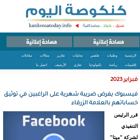
الرئيسية
وطنيات
طقس
محليات
تقارير
مقالات
مقابلات
إقليميات
رياضة
تكنولوجيا
تعازي
الأرشيف
اتصل بنا
فبراير 2023
فيسبوك يفرض ضريبة شهرية على الراغبين في توثيق
خساباتهم بالعلامة الزرقاء
قرر الرئيس
التنفيذي
لشركة "ميتا"