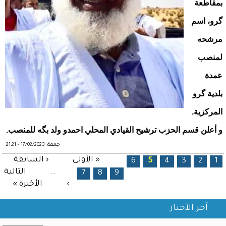
بمقاطعة
گرو، اسم
مرشحه
لمنصب
عمدة
بلدية گرو
المركزية.
و أعلن قسم الحزب ترشيح القيادي المحلي احمدو ولد بگه للمنصب.
جمعة, 17/02/2023 - 21:21
الصفحات
« الأولى
‹ السابقة
6
5
4
3
2
1
…
التالية
7
8
9
›
الأخيرة »
آخر الأخبار