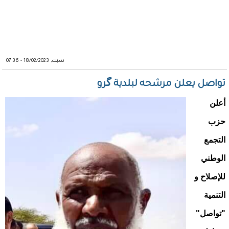
سبت, 18/02/2023 - 07:36
تواصل يعلن مرشحه لبلدية گرو
أعلن
حزب
التجمع
الوطني
للإصلاح و
التنمية
"تواصل"