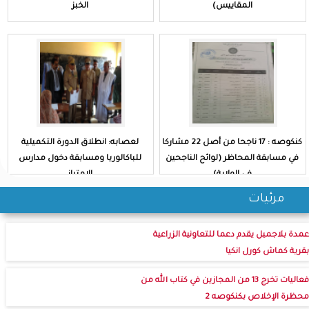
المقاييس)
الخبز
كنكوصه : 17 ناجحا من أصل 22 مشاركا
لعصابه: انطلاق الدورة التكميلية
في مسابقة المحاظر (لوائح الناجحين
للباكالوريا ومسابقة دخول مدارس
في الولاية)
الامتياز
مرئيات
عمدة بلاجميل يقدم دعما للتعاونية الزراعية
بقرية كماش كورل انكيا
فعاليات تخرج 13 من المجازين في كتاب الله من
محظرة الإخلاص بكنكوصه 2