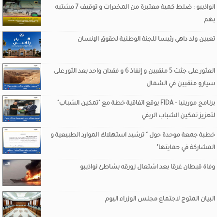
انواذيبو : ضلط كمية معتبرة من المخدرات و توقيف 7 مشتبه
بهم
تعيين ولد داهي رئيسا للجنة الوطنية لحقوق الإنسان
العثور على جثث 5 منقبين و إنفاذ 6 و فقدان واحد بعد الثور على
سيارو منقبين في الشمال
برنامج مورينيا - FIDA يوقع اتفاقية خطة مع "تمكين الشباب"
لتعزيز تمكين الشباب الريفي
خطبة جمعة موحدة حول " ترشيد استهلاك الموارد الطبيعية و
المشاركة في حمايتها"
وفاة قبطان غرقا بعد اشتعال زورقه بشاطئ نواذيبو
البيان المتوج لاجتماع مجلس الوزراء اليوم