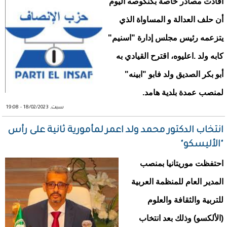
أفادت مصادر خاصة بكنكوصه اليوم
أن حلف العدالة و المساواة الذي
يتزعمه رئيس مجلس إدارة "اسنيم"
كابه ولد .اعليوه، اقترح القيادي به
أبو بكر الصديق ولد فابو "ابينه"
لمنصب عمدة بلدية هامد.
سبت, 18/02/2023 - 19:08
انتخاب الدكتور محمد ولد اعمر لمأمورية ثانية على رأس
"الأليسكو"
احتفظت موريتانيا بمنصب
المدير العام للمنظمة العربية
للتربية والثقافة والعلوم
(الألكسو) وذلك بعد انتخاب