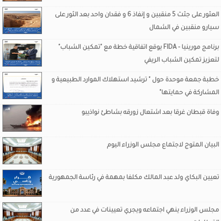
العثور على جثث 5 منقبين و إنفاذ 6 و فقدان واحد بعد الثور على
سيارو منقبين في الشمال
برنامج مورينيا - FIDA يوقع اتفاقية خطة مع "تمكين الشباب"
لتعزيز تمكين الشباب الريفي
خطبة جمعة موحدة حول " ترشيد استهلاك الموارد الطبيعية و
المشاركة في حمايتها"
وفاة قبطان غرقا بعد اشتعال زورقه بشاطئ نواذيبو
البيان المتوج لاجتماع مجلس الوزراء اليوم
تعيين البكاي ولد عبد المالك مكلفا بمهمة في رئاسة الجمهورية
مجلس الوزراء ينهي اجتماعه ويجري تعيينات في عدد من