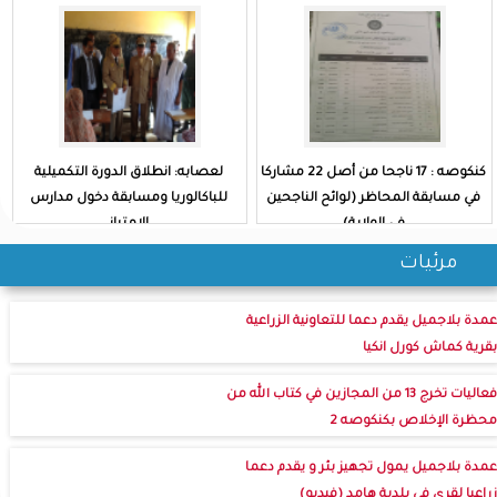
كنكوصه : 17 ناجحا من أصل 22 مشاركا
لعصابه: انطلاق الدورة التكميلية
في مسابقة المحاظر (لوائح الناجحين
للباكالوريا ومسابقة دخول مدارس
في الولاية)
الامتياز
مرئيات
عمدة بلاجميل يقدم دعما للتعاونية الزراعية
بقرية كماش كورل انكيا
فعاليات تخرج 13 من المجازين في كتاب الله من
محظرة الإخلاص بكنكوصه 2
عمدة بلاجميل يمول تجهيز بئر و يقدم دعما
زراعيا لقرى في بلدية هامد (فيديو)