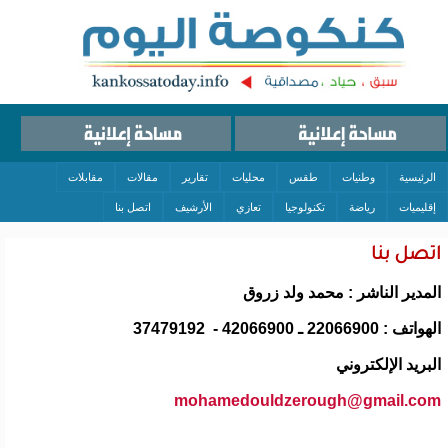
الرئيسية
وطنيات
طقس
محليات
تقارير
مقالات
مقابلات
إقليميات
رياضة
تكنولوجيا
تعازي
الأرشيف
اتصل بنا
اتصل بنا
المدير الناشر : محمد ولد زروق
الهواتف : 22066900 ـ 42066900 - 37479192
البريد الإلكتروني
mohamedouldzerough@gmail.com