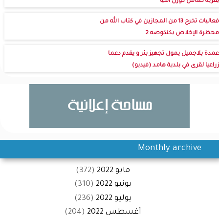
بقرية كماش كورل انكيا
فعاليات تخرج 13 من المجازين في كتاب الله من
محظرة الإخلاص بكنكوصه 2
عمدة بلاجميل يمول تجهيز بئر و يقدم دعما
زراعيا لقرى في بلدية هامد (فيديو)
Monthly archive
مايو 2022
(372)
يونيو 2022
(310)
يوليو 2022
(236)
أغسطس 2022
(204)