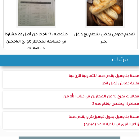
تعميم حكومي يقضي بتنظم بيع ونقل
كنكوصه : 17 ناجحا من أصل 22 مشاركا
الخبز
في مسابقة المحاظر (لوائح الناجحين
في الولاية)
مرئيات
عمدة بلاجميل يقدم دعما للتعاونية الزراعية
بقرية كماش كورل انكيا
فعاليات تخرج 13 من المجازين في كتاب الله من
محظرة الإخلاص بكنكوصه 2
عمدة بلاجميل يمول تجهيز بئر و يقدم دعما
زراعيا لقرى في بلدية هامد (فيديو)