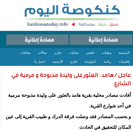
الرئيسية
وطنيات
طقس
محليات
تقارير
مقالات
مقابلات
إقليميات
رياضة
تكنولوجيا
تعازي
الأرشيف
اتصل بنا
عاجل / هامد : العثور على وليدة مذبوحة و مرمية في
الشارع
أفادت مصادر محلية بقرية هامد بالعثور على وليدة مذبوحة مرمية
في أحد شوارع القرية.
و بحسب المصادر فقد وصلت فرقة الدرك و طبيب القرية إلى عين
المكان للتحقيق في الحادث